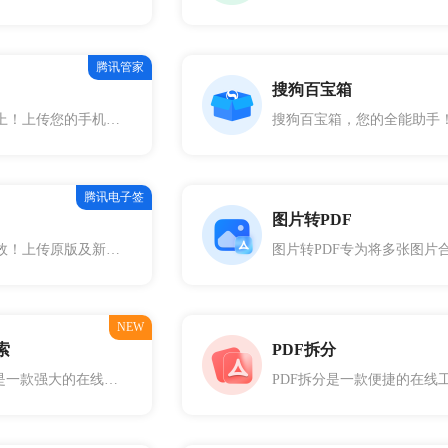
腾讯管家
搜狗百宝箱
手机软件，安全至上！上传您的手机安装包，让我们的检测工具为您提供全面的软件风险查询。从权限审查到行为分析，确保每个应用安全可靠，无隐患。安心安装，放心使用，我们守护您的数字生活。
腾讯电子签
图片转PDF
合同审核，智能高效！上传原版及新版合同，让合同对比工具自动扫描差异，精确定位每一个改动点。节省人工审核时间，防止遗漏关键条款变更，确保合同修改清晰透明。合同管理，从此简单。
NEW
索
PDF拆分
搜狗PDF文件搜索是一款强大的在线工具，专为帮助用户在互联网上快速搜索和定位特定的PDF文件。通过利用搜狗搜索引擎的强大功能，这款工具能够高效地在海量网页中找到包含您所需内容的PDF文件，极大地提高了信息检索的效率。