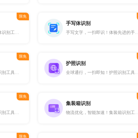
限免
手写体识别
印刷文字，智能捕获！印刷体识别工具，让图片中的文字转化为可编辑格式变得轻而易举。精确识别，无论字体大小或风格，确保信息无缝转录。快速、高效，为您节省宝贵时间。
手写文字，一扫即识！体验先进的手写体识别工具，轻松转换图片中的手写笔迹为可编辑文本。无论笔画多么复杂，我们都能精准捕捉，让信
限免
护照识别
英文掌握，智能无界！英语识别工具，精通图像中英文文字的智能检测与识别。无论是印刷体还是手写体，从简单数字到复杂字符，我们都能准确捕捉并返回文字位置和内容。多场景适应，让英文信息提取变得轻松自如。
全球通行，一扫即知！护照识别工具，专业支持中国大陆及港澳台地区，乃至全球各国护照个人资料页的精准识别。多字段检测，快速获取关键信息，让
限免
集装箱识别
运单管理，智能化简！运单识别工具，轻松读取主流电子运单格式，精确提取收寄件人信息、联系电话、地址及运单号等关键数据。无论是快递物流还是仓储管理，我们都能提高您的工作效率，简化流程。
物流优化，智能加速！集装箱识别工具，专业解读箱门信息，全面识别箱号、类型、重量数据等关键字段。即使在信息不完整或模糊的情况下，也能提供准确告
限免