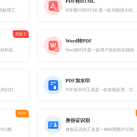
PDF转HTML
PDF转Excel是一款高效的文档处理工具，旨在帮助用户轻松将PDF文件转换为可编辑的Excel文档。
PDF图片转HTML是一款功能强大的在线转换工具，这款工具不仅能够处理文本和向量图形，还能够将PDF中的图片准确地转换成网页元素。转换后的HTML网页保持了PDF原始页面的布局和格式，确保了在不同的浏览器和设备上都能够以原样呈现，从而提供了更广泛的内容访问和分享可能性。
权益卡
Word转PDF
PDF转PPT工具是一款用户友好的在线转换服务，专门设计用于将PDF文件转换成PowerPoint演示文稿，让您可以在互联网上轻松传播您的成果。
Word转PDF是一款用户友好的在线转换服务，用于将Microsoft Word文档（包括D
PDF加水印
PPT格式转换是一款功能强大的幻灯片格式转换工具，支持将PPT文件转换为图片、HTML及PDF等格式。 1、选择您希望转换到的目标格式：图片、HTML或PDF。 2、点击“上传”按钮，上传需要转换的PPT文档。 3、点击“转换”按钮，开始将PPT文档转换为选定的格式。 4、转换完成后，你可将转换后的文件保存到您的设备。
PDF加水印工具是一款在线应用，它允许用户在PDF文件上添加自定义的水印信息。这项功能对于保护版权、标记文件状态或个性化文档非常有用，并能够自定义水印的位置、大小、透明度和旋转
NEW
身份证识别
文档能够对文档中的PNG和JPEG图像进行高效压缩，从而显著减小文档的整体大小。这款工具特别适合包含大量图片的文档，如报告、演示文稿和电子书，帮助用户节省存储空间并提高传输效率，同时尽量保持图片的质量。
身份证识别工具是一种利用图片识别证件照并给出身份证相关内容的工具，身份证识别工具通过光学识别字（OCR）技术提取