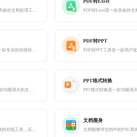
PDF转Excel
PDF转Word是一款高效的文档处理工具，旨在帮助用户轻松将PDF文件转换为可编辑的Word文档。
PDF转PPT
PDF转图片工具是一款专业的在线转换器，它能够将PDF文档逐页转换为独立的图片文件，或者将整个PDF文档转换为一张连续的长图。
PPT格式转换
Word格式转换是一款功能强大的文档格式转换工具，支持将Word文档转换为图片、HTML及PDF等格式。 1、选择您希望转换到的目标格式：PNG、HTML或PDF。 2、点击“上传”按钮，上传需要转换的Word文档。 3、点击“转换”按钮，开始将Word文档转换为选定的格式。 4、转换完成后，你可将转换后的文件保存到您的设备。
文档瘦身
PDF瘦身是一款高效的在线工具，压缩PDF大小，减小传输和存储成本，适用于有较多图片的PDF文件。