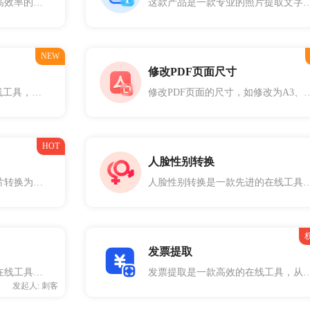
文本转语音是一款多功能、高效率的文本转换为语音的在线工具。它可以将各种类型的文本转换为高质量的语音，包括段落、文章、电子邮件等等。文本转语音占用资源少、转换速度快，并且转换一个大段落的文本到语音，非常适合新闻报道、电话客服、在线购物等领域使用。
这款产品是一款专业的照片提取文字软件，可以将任何类型的照片(包括证件照、风景照、人物照等)中的文本进行提取并保存到电脑中。它提供了多种提取模式和算法，
NEW
修改PDF页面尺寸
PDF加页码是一款便捷的在线工具，专为在PDF文件中添加页码而设计。通过这款工具，您可以轻松为PDF文件的每一页添加页码，提升文档的专业性和可读性。无论是用于报告、论文、电子书还是其他文档，PDF加页码工具都能满足您的需求。
修改PDF页面的尺寸，如修改为A3
HOT
人脸性别转换
图片转字符画可以将任意图片转换为由字符组成的艺术作品，适用于社交媒体分享、个性化设计和编程项目等多种场景。字符画不仅独特，还能为您的作品增添创意和趣味。
人脸性别转换是一款先进的在线工具，专为将人脸照片进行性别转换而设计。通过利用深度学习和图像处理技术，这款工具能够将照片中的人脸转换为另一性别的样貌，生成逼真的转换效果。无论
发票提取
增加图片大小是一款实用的在线工具，专为放大和调整图片尺寸而设计。通过这款工具，您可以轻松放大图片的大小，同时尽量保持图片的清晰度和质量。无论是用于打印、设计项目，还是社交媒体发布，增加图片大小工具都能满足您的需求。
发票提取是一款高效的在线工具，从pdf或图片中提取发票信息并导出为excel。工具通过先进的光学字符识别（OCR）技术，这款工具能够自动识别并提取发票中的重要数据，如发
发起人: 刺客