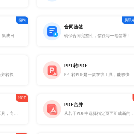
搜狗
腾讯
合同验签
搜狗百宝箱，您的全能助手！集成日常工具、投资理财、个人信息管理、语言翻译、编码字符等功能，满足您生活和工作的多样需求。一站式解决方案，让复杂生活变得简单高效。搜狗百宝箱，智能生活，触手可及。
确保合同完整性，信任每一笔签署！上传经腾讯电子签完成签署的文件，使用我们的合同验签工具进行严格检测，确保文件自签署之日起未遭篡改。
PPT转PDF
图片转PDF专为将多张图片合并转换为PDF文件而设计，无论您是需要将照片、扫描的文档、截图等图片格式（如JPG、PNG等）转换为一个PDF文件，这款工具都能快速高效地完成任务。
PPT转PDF是一款在线工具，能够快速将PowerPoint演示文稿（PPT或PPTX格式）转换为PDF文件，确保格式和布局一致，方便分享和打印。
HOT
PDF合并
PDF拆分是一款便捷的在线工具，专为从PDF文件中提取指定页面并生成新的PDF文件而设计。无论您是需要分离特定章节、提取重要页面，这款工具都能快速高效地完成任务，帮助您更好地管理和使用PDF文件。
从若干PDF中选择指定页面组成新的