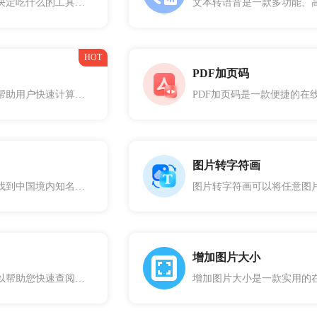
这是一款很不错做决定吃什么的工具，不用再为每天吃什么而烦恼了。让你实现快速、轻松的选餐过程，让你在日常生活中更加方便和快捷地选择健康优质的食物
HOT
PDF加页码
亲戚关系计算可以帮助用户快速计算两个或多个对象之间复杂的亲戚关系。亲戚关系计算操作简单易用，只需要打开工具，选择需要计算的亲戚关系，点击“计算”按钮即可得到准确的计算结果。方便用户根据实际情况进行灵活选择和使用。
图片转字符画
高校查询可以快速找到中国境内知名大学的相关信息， 应用汇聚了全国各地的知名大学，包括清华大学、北京大学、南京大学、浙江大学、复旦大学、上海交通大学等等。能够帮助高考学生和家长们更好的选择学校。
增加图片大小
卡路里查询工具可以帮助您快速查阅各种食物的卡路里含量。通过这款工具，您可以轻松找到每种食物的热量信息，帮助您更好地进行饮食管理和健康规划，确保摄入适量的卡路里以维持健康的生活方式。