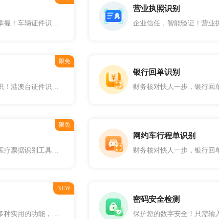
营业执照识别
车证一扫，信息全掌握！车辆证件识别工具，精准定位并识别驾驶证、行驶证及机动车登记证书的所有关键字段。从证号到发证单位，从号牌号码到发证日期，每一项数据都不放过。简化车辆管理流程，提升行政效率，确保交通安全。
限免
银行回单识别
跨境通行，智能辨识！港澳台证件识别工具，专业支持卡式通行证的全面识别，涵盖签发地、机关、有效期、性别、生日、英文名、姓名、证号等字段。无论是港澳来往内地通行证、台湾居民通行证，还是港澳台居住证，我们都能提供精确的信息读取，简化您的行政管理和服务流程。
限免
网约车行程单识别
医疗报销更轻松，医疗票据识别工具，专业解析各类医疗票据，自动提取费用、项目、日期等信息。一键上传，即刻识别，简化报销流程，是个人和企业医疗费用管理的高效助手。
NEW
密码安全检测
图片编辑器集合了多种实用的功能，包括图片裁剪、图片滤镜、图片旋转、图片翻转、图片画图、图片添加文字等。