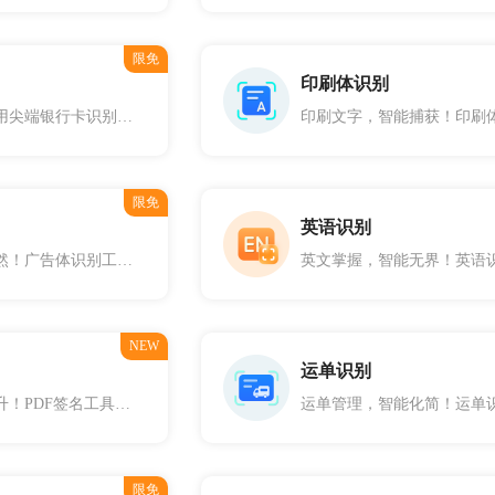
限免
印刷体识别
银行卡轻松读！采用尖端银行卡识别技术，快速准确提取中国大陆主流银行卡的关键信息，包括卡号、银行名称及有效期等。安全可靠，提升金融操作的便捷性和效率。您的理财好帮手，信赖之选。
限免
英语识别
广告内文，一目了然！广告体识别工具，擅长捕捉商品图片中的文字信息，无论中英文、横排竖排，甚至是旋转倾斜的场景，都能精确返回文本位置和内容。提升广告分析效率，助力营销策略精准定位。广告智能化，触手可及。
NEW
运单识别
签署无忧，效率提升！PDF签名工具，为您提供快速、安全的电子签名解决方案。无需打印，直接在PDF文档上添加个人或公司签名。保障文档完整性，支持法律效力，助力商务高效运转。
限免