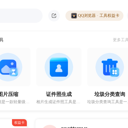
QQ浏览器 · 工具权益卡
具
更多工
图片压缩
证件照生成
垃圾分类查询
图片压缩是一款轻量级的图像压缩工具，图片压缩能够智能识别图像中的每一个元素，并对它们进行高效的压缩和优化。图片压缩还具有简单易用的界面，让你轻松地将大幅图像转换为小巧玲珑的图片。
相片生成证件照工具是一款帮助用户快速生成高质量证件照的工具。证件照生成证件照工具拥有一个简单易用的界面，用户不需要具备专业的计算机技能就可以轻松上手。证件照生成证件照工具适用于各种场景和需求，例如结婚登记、签证办理、学校报名等。
垃圾分类查询工具是一款免费的工具，可
权益卡