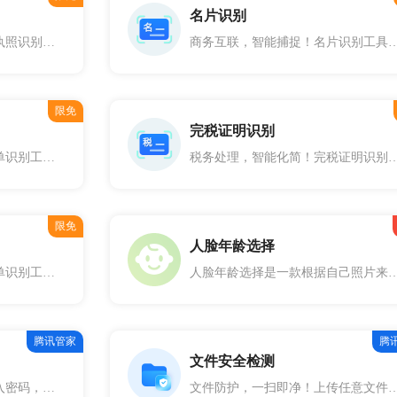
名片识别
企业信任，智能验证！营业执照识别工具，迅速准确捕获执照上的关键信息，如注册号、公司名、地址、法人、注册资本、成立日期及经营范围等。简化企业核查流程，确保合规性，是您商务审查的可靠伙伴。
商务互联，智能捕捉！名片识别工具，自动定位并精确识别名片上的各项信息，包括姓名、联系电话、邮箱、公司名称、部门、职位、网址、地址及社交账号
限免
完税证明识别
财务核对快人一步，银行回单识别工具，精确捕获回单上的交易详情，包括账号、金额、时间等关键信息。自动化处理，提升财务效率，确保账务准确无误，是企业财务管理的强大助手。
税务处理，智能化简！完税证明识别工具，迅速读取并核实证明文件上的关键税务信息，如税种、金额、缴税日期等。确保税务记录的准确性
限免
人脸年龄选择
财务核对快人一步，银行回单识别工具，精确捕获回单上的交易详情，包括账号、金额、时间等关键信息。自动化处理，提升财务效率，确保账务准确无误，是企业财务管理的强大助手。
人脸年龄选择是一款根据自己照片来改变年龄的在线工具，是一种基于人脸图像的年龄的计算方法。用户可以根据工具随心调节照片来获
腾讯管家
腾
文件安全检测
保护您的数字安全！只需输入密码，我们的密码安全检测工具即刻为您进行全面检测。快速评估密码强度，提供改进建议，确保您的账户防护坚不可摧。安全隐私，从强密码开始。
文件防护，一扫即净！上传任意文件，我们的文件安全检测工具立即展开深度检测。快速识别潜在威胁，确保文件无病毒、无恶意软件，保