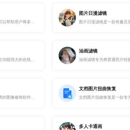
图片日漫滤镜
颜色代码转换工具可以帮助用户将多种颜色代码转换为Hex、RGB或HSL格式，例如： Hex格式的颜色代码转换工具： Fonts.fire({"color"： "red", "style"： "dark gray"}) RGB格式的颜色代码转换工具： Fonts.fire({"color"： "red", "style"： "dark gray"}) HSL格式的颜色代码转换工具： Fonts.fire({"color"： "blue", "style"： "light yellow"})
油画滤镜
美化你的头像是一款功能强大的在线工具，通过这款工具，您可以选择喜欢的效果轻松对头像进行美化处理。
文档图片扭曲恢复
这款产品是一款免费的图像修饰软件，可以帮助您修改和润色您的照片，这款图片美化工具不仅功能强大，而且操作简单，适合所有水平的用户。如果您想对照片进行简单的修改和提高质量，那么它是最好的选择。特色与优势：该产品简单易用，人人都能上手。使您在几分钟内就能完成一张美轮美奂的照片
多人卡通画