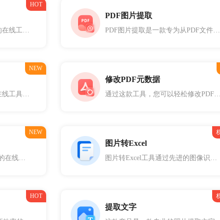
HOT
PDF图片提取
PDF页面管理是一款多功能的在线工具，专为管理和编辑PDF文件中的页面而设计。通过这款工具，您可以轻松添加、删除、旋转PDF页面，并调整页面顺序，从而优化和定制您的PDF文档。
PDF图片提取是一款专为从PDF文件中提取图片而设计的在线工具。无论您是需要获取PDF文档中的插图、照片、图表或其他图像内容，这款工具都能快速高效地完成任务，帮助您轻松提取并保存所需的图片资源。
NEW
修改PDF元数据
PDF页面裁剪是一款实用的在线工具，专为对PDF文件的页面进行裁剪而设计。通过这款工具，您可以自定义裁剪区域，对PDF的所有页面进行统一裁剪，适用于去除页面白边、调整页面内容区域等需求。
通过这款工具，您可以轻松修改PDF文件的作者、主题、关键词、内容创作者等信息。无论是为了整理文档、提高搜索效率，还是为了保护隐私，修改PDF元数
NEW
图片转Excel
Excel格式转换是一款多功能的在线工具，专为将Excel文件（XLS或XLSX格式）转换为其他常见文件格式而设计。
图片转Excel工具通过先进的图像识别技术，自动识别图片中的表格内容，并将其转换为可编辑的Excel格式。
HOT
提取文字