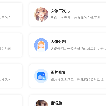
头像二次元
图片日漫滤镜是一款有趣且实用的在线工具，专为将普通照片转换为具有日漫风格的图片而设计。通过这款工具，您可以轻松为照片添加日漫滤镜效果，使其呈现出独特的漫画风格。
头像二次元是一款有趣的在线工具，专为将普通头像照片转换为二次元风格的图片而设计。通过先进的图像处理和风格转换技术，这款工具能够将您的头像照
人像分割
油画滤镜专为将普通照片转换为油画风格的艺术作品而设计，通过这款工具，您可以轻松为照片添加油画滤镜效果，使其呈现出独特的油画质感和艺术氛围。
人像分割是一款先进的在线工具，专为从图片中自动分割出人像而设计。通过利用深度学习和图像处理技术，这款工具能够精确识别并分割出图片中的人像部分，生成透明背景的人像图像。无论是用
图片修复
文档图片扭曲恢复是一款专为修复和校正文档图片中扭曲或变形部分的在线工具。通过这款工具，您可以轻松恢复扫描文档、拍摄照片中的扭曲或变形区域，使其恢复到原始的平整状态。无论是用于学术资料、工作文档，还是个人记录，文档图片扭曲恢复工具都能满足您的需求。
图片修复工具是一款免费的图片处理工具，用户可以使用它快速修复老化和模糊的照片，使照片恢复
童话脸