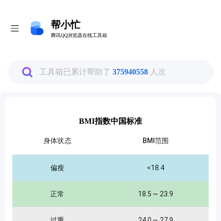
帮小忙
帮小忙
腾讯QQ浏览器在线工具箱
腾讯QQ浏览器在线工具箱
全部
工具箱已累计帮助了
375940558
人次
图片工具
BMI指数中国标准
PDF转换工具
身体状态
BMI范围
数据换算工具
偏瘦
<18.4
生活娱乐工具
正常
18.5 ~ 23.9
过重
24.0 ~ 27.9