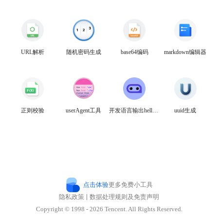
教育工具
文本工具
URL解析
随机密码生成
base64编码
markdown编辑器
文档转换工具
开发工具
正则校验
userAgent工具
开发语言输出hello world
uuid生成
视频工具
我有工具
我有疑问
点击体验
更多免费小工具
隐私政策
数据处理规则及免责声明
459317399
Copyright © 1998 - 2026 Tencent. All Rights Reserved.