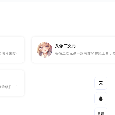
头像二次元
拥有一个简单易用的界面，用户不需要具备专业的计算机技能就可以轻松
己照片来改变年龄的在线工具，是一种基于人脸图像的年龄的计算方法。
头像二次元是一款有趣的在线工具，
像进行美化处理。
修饰软件，可以帮助您修改和润色您的照片，这款图片美化工具不仅功能
共建