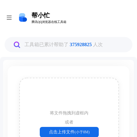
帮小忙
帮小忙
腾讯QQ浏览器在线工具箱
腾讯QQ浏览器在线工具箱
全部
工具箱已累计帮助了
375928825
人次
图片工具
PDF转换工具
数据换算工具
将文件拖拽到虚框内
生活娱乐工具
或者
点击上传文件
(小于8M)