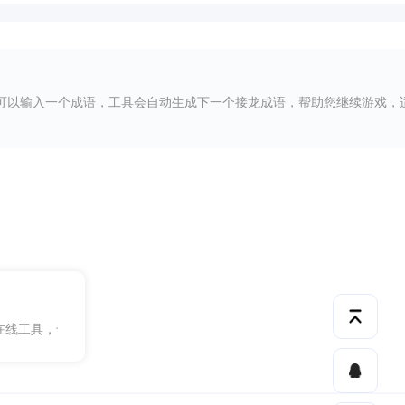
可以输入一个成语，工具会自动生成下一个接龙成语，帮助您继续游戏，
史朝代的相关信息而设计。通过这款工具，您可以轻松获取各个朝代的起
在线工具，专为帮助用户快速查询世界各国首都而设计。通过这款工具，