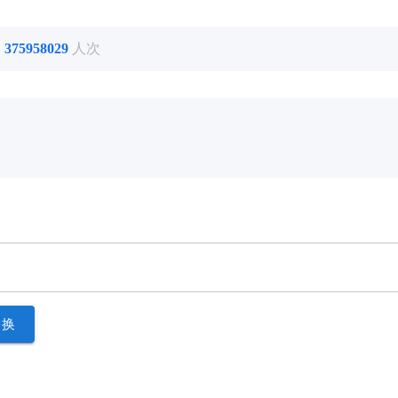
了
375958029
人次
一换