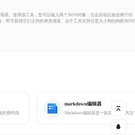
制等场景。使用该工具，您可以输入两个JSON对象，它会自动比较这两个对
N对象，即可获得它们之间的差异描述。这个工具支持任意大小和结构的JSON
markdown编辑器
时监测和分析Json文件来诊断和排除潜在的JavaScript错误
效的密码强度评估工具，可以方便地用于各种在线活动和应用程序中。它基
Markdown编辑器是一款简单易用