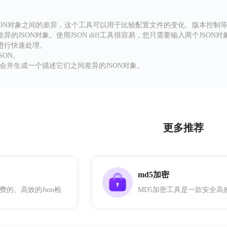
较两个JSON对象之间的差异，这个工具可以用于比较配置文件的变化、版本控
的JSON对象。使用JSON diff工具很容易，您只需要输入两个JSO
进行快速处理。
SON。
统会并生成一个描述它们之间差异的JSON对象。
更多推荐
md5加密
费的、高效的Json检验工具，适合所有JavaScript开发人员使用，旨在通过实
MD5加密工具是一款安全高