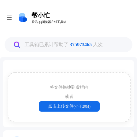
帮小忙
帮小忙
腾讯QQ浏览器在线工具箱
腾讯QQ浏览器在线工具箱
全部
工具箱已累计帮助了
375973465
人次
图片工具
PDF转换工具
将文件拖拽到虚框内
或者
数据换算工具
点击上传文件
(小于20M)
生活娱乐工具