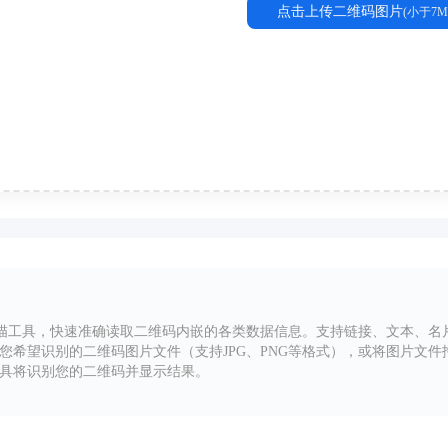
点击上传二维码图片
(小于7M
描工具，快速准确读取二维码内嵌的各类数据信息。支持链接、文本、名
择您希望识别的二维码图片文件（支持JPG、PNG等格式），或将图片文
工具将识别您的二维码并显示结果。