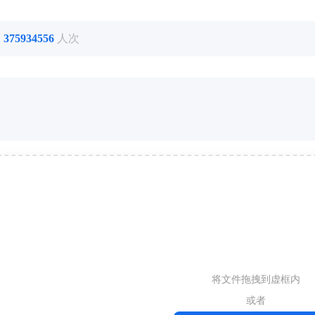
了
375934556
人次
将文件拖拽到虚框内
或者