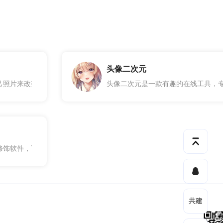
头像二次元
拥有一个简单易用的界面，用户不需要具备专业的计算机技能就可以轻松
己照片来改变年龄的在线工具，是一种基于人脸图像的年龄的计算方法。
头像二次元是一款有趣的在线工具，
像进行美化处理。
修饰软件，可以帮助您修改和润色您的照片，这款图片美化工具不仅功能
共建