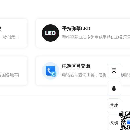
成
手持弹幕LED
的选餐过程，让你在日常生活中更加方便和快捷地选择健康优质的食物
是一款创意丰富的在线工具，专为帮助创业者和项目团队快速生成独特且
手持弹幕LED专为生成手持LED显
电话区号查询
全国各地车牌的序号，用户可以根据车牌查询用具快速了解车牌号属于的
电话区号查询工具，它提供了各地电
共建
反馈