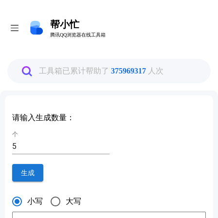
帮小忙
帮小忙
腾讯QQ浏览器在线工具箱
腾讯QQ浏览器在线工具箱
全部
工具箱已累计帮助了
375969317
人次
图片工具
请输入生成数量：
PDF转换工具
个
数据换算工具
生成
生活娱乐工具
小写
大写