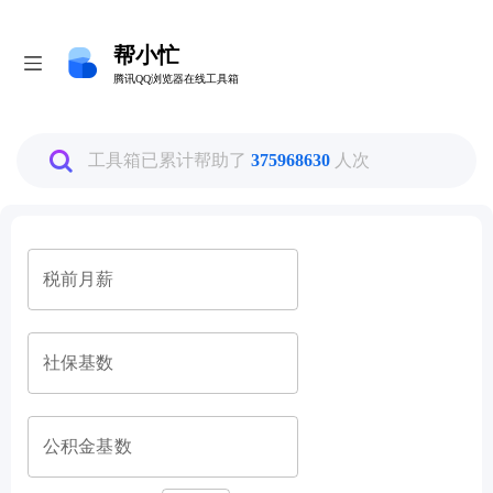
帮小忙
帮小忙
腾讯QQ浏览器在线工具箱
腾讯QQ浏览器在线工具箱
全部
工具箱已累计帮助了
375968630
人次
图片工具
税前月薪
PDF转换工具
数据换算工具
社保基数
生活娱乐工具
公积金基数