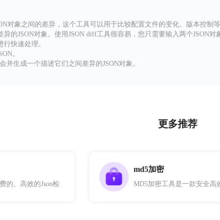
较两个JSON对象之间的差异，这个工具可以用于比较配置文件的变化、版本控
的JSON对象。使用JSON diff工具很容易，您只需要输入两个JSO
进行快速处理。
SON。
统会并生成一个描述它们之间差异的JSON对象。
更多推荐
md5加密
费的、高效的Json检验工具，适合所有JavaScript开发人员使用，旨在通过实
MD5加密工具是一款安全高