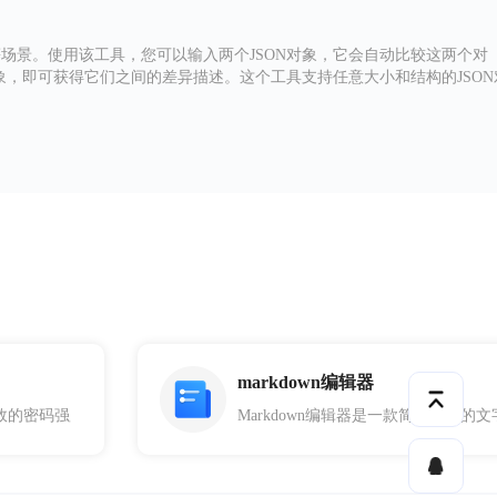
制等场景。使用该工具，您可以输入两个JSON对象，它会自动比较这两个对
N对象，即可获得它们之间的差异描述。这个工具支持任意大小和结构的JSON
markdown编辑器
时监测和分析Json文件来诊断和排除潜在的JavaScript错误
效的密码强度评估工具，可以方便地用于各种在线活动和应用程序中。它基
Markdown编辑器是一款简单易用