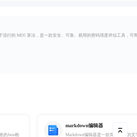
流行的 MD5 算法，是一款安全、可靠、易用的密码强度评估工具，可
markdown编辑器
变化、版本控制等场景。使用该工具，您可以输入两个JSON对象，它会自动
的Json检验工具，适合所有JavaScript开发人员使用，旨在通过实时监测和分
Markdown编辑器是一款简单易用